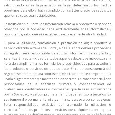
tipo de vínculo o relación comercial entre la Sociedad y el/la Usuario/a,
salvo cuando así se haya avisado, se hayan determinado los medios
oportunos para ello y haya cumplido con carácter previo los requisitos
que, en su caso, sean establecidos.
La inclusión en el Portal de información relativa a productos o servicios
ofrecidos por la Sociedad tiene exclusivamente fines informativos y
publicitarios, salvo que sea establecida expresamente otra finalidad.
Si para la utilización, contratación o prestación de algún producto o
servicio ofrecido a través del Portal, el/la Usuario/a debiera proceder a
su registro, será responsable de aportar información veraz y lícita y
garantizará la autenticidad de todos aquellos datos que introduzca a la
hora de cumplimentar los formularios preestablecidos para acceder a
los productos o servicios de que se trate. Si como consecuencia del
registro, se dotara de una contraseña, el/la Usuario/a se compromete a
usarla diligentemente y a mantenerla en secreto. En consecuencia, l son
responsables de la adecuada custodia y confidencialidad de
cualesquiera identificadores o contraseñas que le sean suministrados
por la Sociedad, y se comprometen a no ceder su uso a terceros, ya
sea temporal o permanente, ni a permitir su acceso a personas ajenas.
Será responsabilidad exclusiva del alumnado la utilización o
contratación de los productos o servicios por cualquier tercero que, a
tal efecto, emplee ilegítimamente una contraseña a causa de la falta de