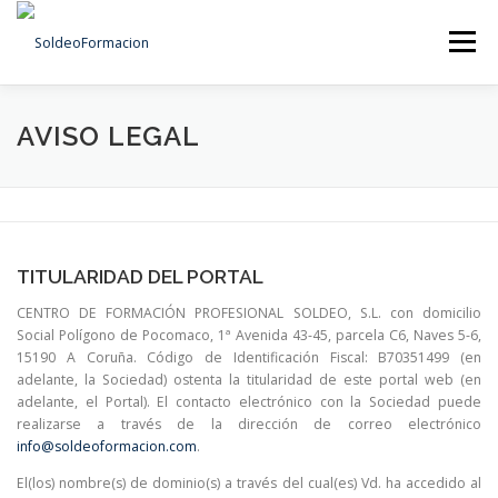
Saltar
al
Menú
contenido
INICIO
SOLDADURA
EL CENTRO
AVISO LEGAL
CONTACTO
TITULARIDAD DEL PORTAL
CENTRO DE FORMACIÓN PROFESIONAL SOLDEO, S.L. con domicilio
Social Polígono de Pocomaco, 1ª Avenida 43-45, parcela C6, Naves 5-6,
15190 A Coruña. Código de Identificación Fiscal: B70351499 (en
adelante, la Sociedad) ostenta la titularidad de este portal web (en
adelante, el Portal). El contacto electrónico con la Sociedad puede
realizarse a través de la dirección de correo electrónico
info@soldeoformacion.com
.
El(los) nombre(s) de dominio(s) a través del cual(es) Vd. ha accedido al